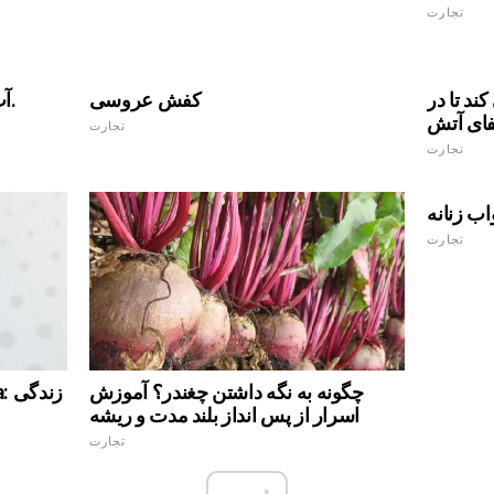
تجارت
د تا در
کفش عروسی
آب گرم کن. پس انداز و نوع جریان.
ای آتش
تجارت
تجارت
ب زنانه
تجارت
چگونه به نگه داشتن چغندر؟ آموزش
اسرار از پس انداز بلند مدت و ریشه
تجارت