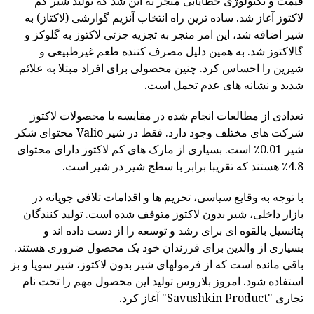
قیمت و تکنولوژی خطایابی منجر به این شد که تولید شیر کم
لاکتوز آغاز شد. ساده ترین راه انتخاب آنزیم گوارشی (لاکتاز) به
شیر اضافه شد، این امر منجر به تجزیه جزئی لاکتوز به گلوکز و
گالاکتوز شد. به همین دلیل مصرف کننده طعم غیرطبیعی و
شیرین را احساس کرد. چنین محصولی برای افراد مبتلا به علائم
شدید و نشانه های عدم تحمل است.
تعدادی از مطالعات انجام شده در مقایسه با محصولات لاکتوز
شرکت های مختلف وجود دارد. فقط در شیر Valio محتوای شکر
شیر 0.01٪ است. بسیاری از مارک های کم لاکتوز دارای محتوای
4.8٪ هستند که تقریبا برابر با سطح شیر در شیر است.
با توجه به وقایع سیاسی، تحریم ها و اقدامات تلافی جویانه در
بازار داخلی، شیر بدون لاکتوز متوقف شده است. تولید کنندگان
پتانسیل بالقوه ای برای رشد و توسعه را از دست داده اند و
بسیاری از والدین برای فرزندان خود یک محصول ضروری هستند.
باقی مانده است که از فرمولهای شیر بدون لاکتوز، شیر سویا و بز
استفاده شود. امروز بلاروس تولید این محصول مهم را تحت نام
تجاری "Savushkin Product" آغاز کرد.