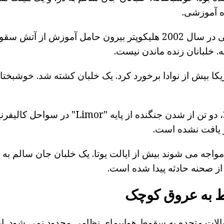
اه آموزشی.
در یک شب زمستانی در سال 2002 هلیکوپتر بیرون حامل آموزش از آ
 خلبانان زنده ماندن نیست.
یکا بیش از نوادا برخورد کرد. یک خلبان کشته شد. خوشبختانه
در اکتبر سال 2002، دو تن از شدن جنگنده از پایه "r
ز یافت نشده است.
ب افکن "F-16" مواجه می شوند بیش از ایالت یوتا. یک خلبان جان سالم ب
 از صحنه حادثه پیدا شده است.
 به عروق کوچک
یالات متحده به سقوط هواپیمای نظامی محدود نمی شود. ا