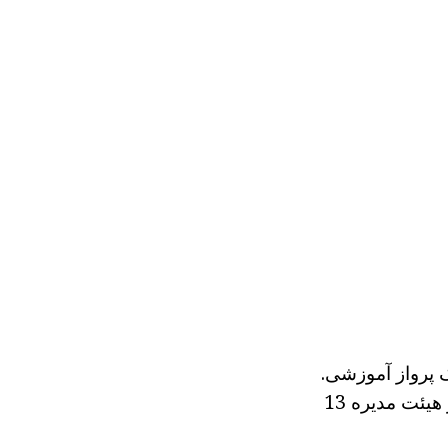
جام یک پرواز آموزشی.
حادثه در منطقه از "سد فورد" پایه، واقع در نزدیکی مرز کانادا رخ داده است. در هیئت مدیره 13