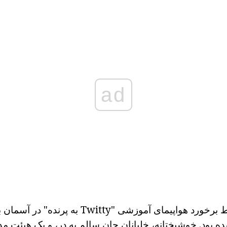
ad
دسامبر 2002 توسط برخورد هواپیمای آموزشی "Twitty 
 بود. خوشبختانه، خلبانان جان سالم به در، و یک هیئت م