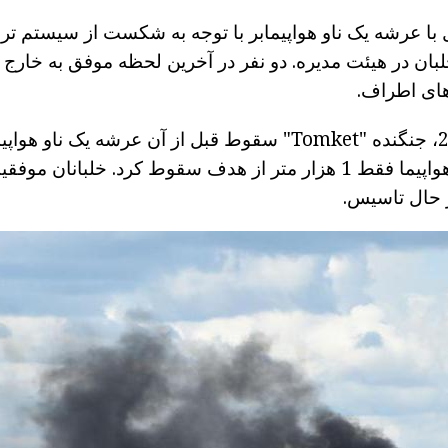
 با عرشه یک ناو هواپیمابر با توجه به شکست از سیستم ت
با سه خلبان در هیئت مدیره. دو نفر در آخرین لحظه موفق به خار
ای اطراف.
در ژانویه سال 2003، جنگنده "Tomket" سقوط قبل از آن عرشه یک ن
کارائیب است. این هواپیما فقط 1 هزار متر از هدف سقوط کرد. خلبان
 حال تاسیس.