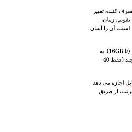
صرف کننده تغییر
تقویم، زمان،
ار ساده است، آن را آسان
این تلفن، مانند سامسونگ بسیاری دیگر تاشو، با پشتیبانی از کارت های حافظه (تا 16GB). به
احتمال زیاد، خرید حافظه microSD بهترین گزینه است، از آنجا که خاطره آن چند (فقط 40
یل
اجازه می دهد
ترنت، از طریق