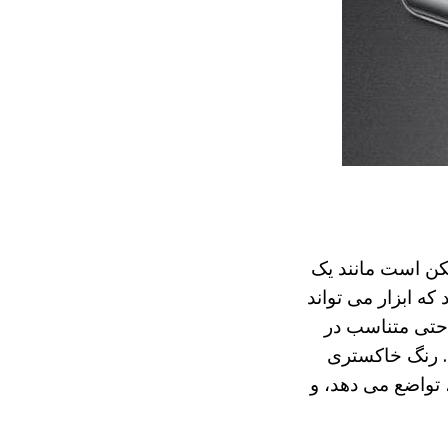
ی سامسونگ سقوط - C3560 تاشو، - ممکن است مانند یک
ه ابزار می تواند
- 9،5h4،7h1،7 سانتی متر به راحتی متناسب در
. رنگ خاکستری
تواضع می دهد، و