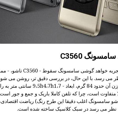
مسونگ C3560
اگر یک خریدار بی تجربه خواهد گوش
می رسد. با این حال، در بررسی دقیق تر، روشن می شود ک
خود را نشان دهد. وزن آن حدود 84 گرم، ابعاد 
 متفاوت است، چرا که تلفن کاملا باریک و جمع و جور است
شو سامسونگ اغلب دقیقا این طرح رنگ) ریاضت اقتصادی، 
ه نظر می رسد در سبک کلاسیک ساخته شده است.