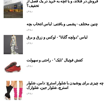
فروش در فنلاند، و یا آنچه به خرید در یک فصل از
تخفیف؟
روش
چنین مختلف - پشمی و بافتنی: لباس انتخاب بچه
روش
لباس "دولچه گابانا" - لوکس و زرق و برق
روش
کفش فوتبال "نایک" - راحتی و سهولت
روش
چه چیزی برای پوشیدن با شلوار استرچ: دامن، شلوار
استرچ، شلوار جین، شلوارک
روش