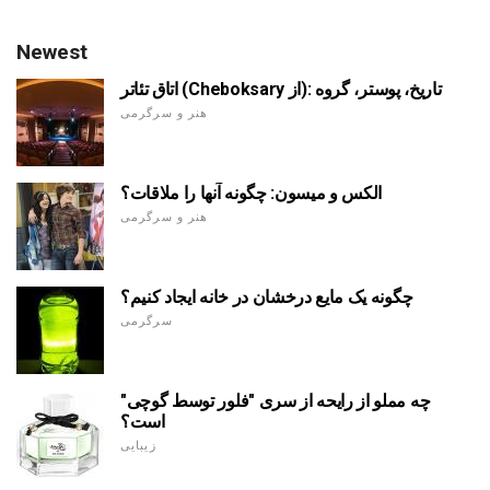
Newest
اتاق تئاتر (Cheboksary از): تاریخ، پوستر، گروه
هنر و سرگرمی
الکس و میسون: چگونه آنها را ملاقات؟
هنر و سرگرمی
چگونه یک مایع درخشان در خانه ایجاد کنیم؟
سرگرمی
چه مملو از رایحه از سری "فلور توسط گوچی"
است؟
زیبایی