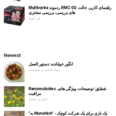
Multivarka ردموند RMC-02: راهنمای کاربر، حالت
های بررسی، بررسی مشتری
فن آوری
Newest
انگور خوابانده: دستور العمل
مواد غذایی و نوشیدنی
Ranunculoides شقایق: توضیحات، ویژگی های،
مراقبت
اخبار و جامعه
"به Munchkin" - یک بازی برای یک شرکت کوچک