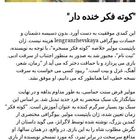
"کوته فکر خنده دار"
این کمدی موفقیت به دست آورد. بدون دسیسه دشمنان و
حسادت بیوگرافی lengranzhevskaya هزینه نیست. ژان
باپتیست مولیر خلاصه "کوته فکر مسخره"، با توجه به نویسنده،
"ثبت نام"، مجبور شد به صدور به منظور اجتناب از سرقت ادبی.
بازی می پردازد و با حماقت دختر که می آید از "رمان، شعر،
آهنگ، غزل و بیت است." ریبود کسی می خواست به سرقت
نسخه خطی، اما همانطور که می دانیم، او موفق نشد.
مولیر قرض سنت حماسی، به طور مداوم بداهه و در نهایت
بنیانگذار یک سبک منحصر به فرد جدید تبدیل شد. بر اساس این
سبک بود بسیار سرگرم کننده به عنوان آموزش است. "کوته فکر"
زمان تعیین شده، ژان باپتیست مولیر. بیوگرافی مختصری از
کمدین بزرگ، نوشته شده توسط لاگرانژ، می گوید داستان از
نگرش مطلوب شاه را به این بازی. در واقع، در همان سالها، او
مدافع سرسخت در برابر تمرد، که مورد تمسخر نویسنده از بازی