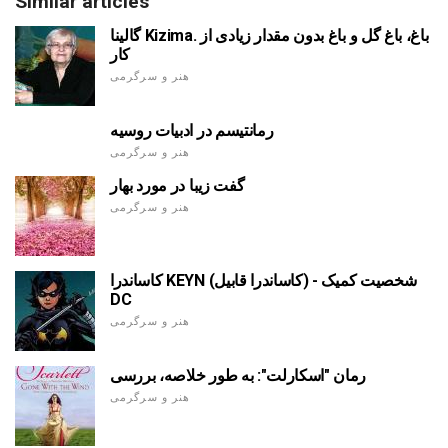
Similar articles
گالینا Kizima. باغ، باغ گل و باغ بدون مقدار زیادی از
کار
هنر و سرگرمی
رمانتیسم در ادبیات روسیه
هنر و سرگرمی
گفت زیبا در مورد بهار
هنر و سرگرمی
کاساندرا KEYN (کاساندرا قابیل) - شخصیت کمیک
DC
هنر و سرگرمی
رمان "اسکارلت": به طور خلاصه، بررسی
هنر و سرگرمی