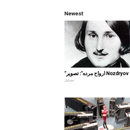
Newest
"ارواح مرده": تصویر Nozdryov
تشکیل