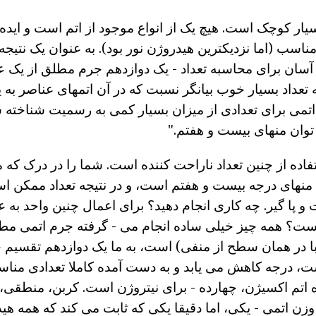
سیار کوچک است. هیچ یک از انواع موجود از اتم است و ایده 
ناسب (اما نزدیکترین هیدروژن نور بود). به عنوان یک نتیجه
 آسان برای محاسبه تعداد - یک دوازدهم جرم مطلق از یک عن
داد بسیار خوب بیانگر نسبت که در آن اتمهای عناصر به ی
 اتمی برای تعدادی از میزان بسیار کمی به رسمیت شناخته
وان منهای بیست و هفتم."
ده از چنین تعداد ناراحت کننده است. شما را در درک که 
نهای درجه بیست و هفتم است، و در نتیجه تعداد ممکن ا
و پا گیر. چه کاری انجام دهید؟ برای اعمال چنین واحد به 
ت؟ همه چیز خیلی ساده انجام می - گرفته جرم اتمی مطلق
یبا در همان سطح از منفی) است، به ما یک دوازدهم تقسیم
درجه کاهش می یابد و به دست آمده کاملا تعدادی مناس
 اتم اکسیژن، چهارده - برای نیتروژن است. کربن، منطقی، 
ن اتمی - یکی، اما دقیقا یکی که ثابت می کند که همه هی