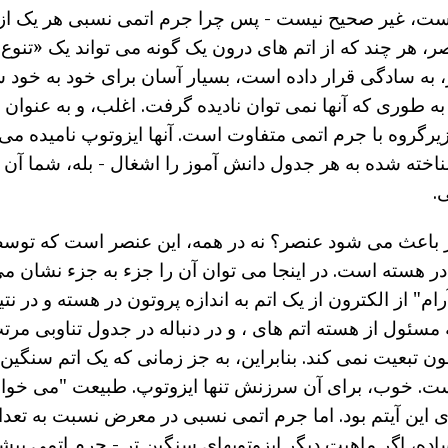
است، غیر صحیح نیست - پس چرا جرم اتمی نسبی هر یک از
 هر چند که از اتم های درون یک گونه می تواند یک «تنوع» 
دار، به سادگی قرار داده است، بسیار آسان برای خود به خود 
 به طوری که آنها نمی توان نادیده گرفت. اغلب، و به عنوا
یرگروه با جرم اتمی متفاوت است. آنها ایزوتوپ نامیده می
اخته شده به هر جدول دانش آموز را اشغال - بله، شما آن
.
 باعث می شود عنصر؟ نه در همه، این عنصر است که توسط
 در هسته است. در اینجا می توان آن را جزء به جزء نشان م
م" از الکترون از یک اتم به اندازه پروتون در هسته و در نتی
مسئول از هسته اتم های ، و در دنباله در جدول تناوبی مرتب
ن تبعیت نمی کند. بنابراین، به جز زمانی که یک اتم سنگین 
است. خوب، برای آن سرزنش تنها ایزوتوپ. طبیعت "می خواس
ی این آیتم بود. اما جرم اتمی نسبی در معرض نسبت به تعدا
ده، اگر ماهیت دیگر ایزوتوپهای سنگین تر - جرم اتمی بیشت