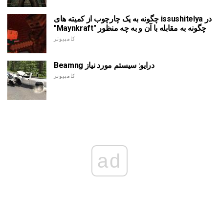
چگونه به یک چارچوب از کمیته های issushitelya در
"Maynkraft" چگونه به مقابله با آن و به چه منظور
کامپیوتر
Beamng درایو: سیستم مورد نیاز
کامپیوتر
ad