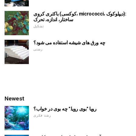
باکتری کروی (کوکسی، micrococci، دیپلوکوک):
ساختار، اندازه، تحرک
تشکیل
چه ورق های شیشه استفاده می شود؟
زشتی
Newest
رویا "بوی رویا." چه بوی در خواب؟
رشد فکری