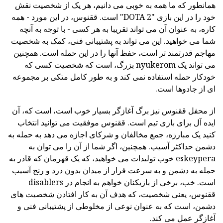
همانطور که ما همه به خوبی می دانیم، هر یک از شخصیت نقش
خود را در این بازی "DOTA 2" است. ققنوس، در این مورد - همه
کاره، به عنوان آن می تواند تقریبا به هر کسی - با توجه به آنچه
شما می خواهید. این می تواند به پشتیبانی فنی، کمک به شخصیت
مهاجم قدرتمند تر است، حفظ آنها را در این حمله است. همچنین
می تواند یک nyukerom بزرگ، است که شخصیت کسی که
خودکار حمله استفاده نمی کند و به طور کامل متکی بر مجموعه
ای از جادوها است.
از محفل ققنوس نیز برگ آغازگر بسیار خوب است، است که، آن
ایده آل برای بازی تیم است. ققنوس موفقیت می توانید انتخاب
کنید یک مبارزه، جمع مخالفان و شرکای اجازه می دهد به حمله به
دشمن حداکثر آسیب. همچنین، اگر شما از آن را می توان به
eskeypera خوب تولیدات می خواهید، که یک قهرمان که قادر به
حمله به دشمن و به سرعت فرار از میدان بدون درد و رنج آسیب
است. خب، برخی از بازیکنان خواهم به انجام در disablers
ققنوس، یعنی شخصیت، که هدف آن به کار افتادن شخصیت های
دشمن، است که به عنوان نوعی از مخلوطی از پشتیبانی فنی و
آغازگر عمل می کند.