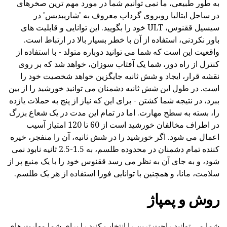
به طور طبیعی، ما نمی توانیم شما در مورد مهم ترین صخرهای
در ساحل ایتالیا روبروی گرداب معروف به 'شاریبدیس' در
سیسیل ققنوس، ULT خود را بگویید. این توانایی و قابلیت های
باور نکردنی، استفاده از آن با خطر بسیار بالا در ارتباط است.
واقعیت این است که شما می توانید دوباره متولد - با استفاده از
کنترل از راه دور، شما یک آفتاب سوزان، خواهد شد که بر روی
نقشه قرار، ایجاد و شش ثانیه جایگزین خواهد شخصیت خود را
است. در طول این شش ثانیه دشمنان می توانید خورشید را از بین
ببرد، در نتیجه شما کشتن - برای این که نیاز از پنج به حملات یازده
را، بسته به سطح مهارت. اما در تمام این مدت در یک شعاع بزرگ
در اطراف مخالفان خورشید است از 60 تا 120 امتیاز آسیب
اعمال می شود. اگر خورشید را در شش ثانیه، آن را منفجر، خیره
کننده تمام دشمنان در محدوده طلسم، به 1.5-2.5 ثانیه نابود نمی
شود، و به جای آن به نظر می رسد ققنوس خود را با یک منبع پر از
سلامت، مانا، و همچنین با توانایی فورا استفاده از هر یک طلسم.
روش و پمپاژ
شما می توانید راحت ترین را انتخاب کنید را برای شما مهارت های