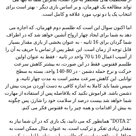
تواند مطالعه یک قهرمان، و بر اساس بازی دیگر - بهتر است برای
انتخاب یک یا دو توپ مورد علاقه و کامل است.
اما اکنون سوال این است که طلسم دوم قهرمان، که اجازه می
دهد به شما برای ایجاد چهار ارواح آتشین خواهد شد که در اطراف
شما گردان برای 16 ثانیه - به عنوان بخشی از بازی مقدار بسیار
قابل توجه از زمان است. این عطر پس از تماس با حریف به آن را
از آسیب اعمال 10 تا 70 واحد در ثانیه - فقط به عنوان اولین
طلسم ققنوس. فقط در این صورت، نه بیشتر کاهش سرعت
حرکت و نرخ حمله دشمن - در 80-140 واحد، بسته به سطح
توانایی. این کاهش سرعت معتبر است به مدت چهار ثانیه، و
سپس شما باید کاملا به اندازه کافی به دست آوردن مزیت بیش از
دشمن باشد. فراموش نکنید که بلافاصله پس از استفاده از مهارت
شما خواهد شد بیست درصد از سلامت خود را شارژ، پس چگونه
به بیش از اقدامات و همه چیز را به ققنوس فکر می کنم.
"DOTA 2" همانطور که می دانید، یک بازی که در آن شما نیاز به
مقدار زیادی تفکر و ترکیب است. به عنوان مثال ممکن است به
حداقل این واقعیت است که طلسم را می توان با اولین ترکیب،